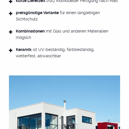
kurze Lieferzeit
trotz individueller Fertigung nach Maß
preisgünstige Variante
für einen langlebigen
Sichtschutz
Kombinationen
mit Glas und anderen Materialien
DE
|
EN
möglich
Keramik
ist UV-beständig, farbbeständig,
wetterfest, abwaschbar