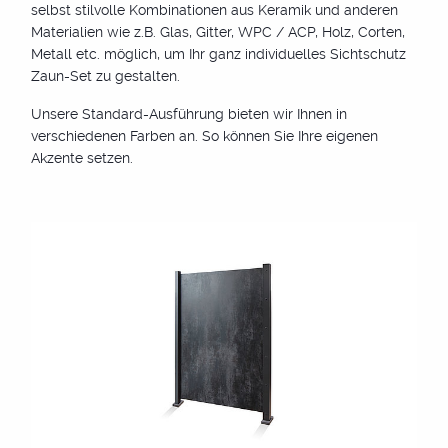
selbst stilvolle Kombinationen aus Keramik und anderen
Materialien wie z.B. Glas, Gitter, WPC / ACP, Holz, Corten,
Metall etc. möglich, um Ihr ganz individuelles Sichtschutz
Zaun-Set zu gestalten.
Unsere Standard-Ausführung bieten wir Ihnen in
Träger System zum
verschiedenen Farben an. So können Sie Ihre eigenen
Akzente setzen.
Aufschrauben oder zum
Einbetonieren
Zum Aufdübeln auf festem Mauerwerk und zum
Einbetonieren für die Sicherung in einem Betonfundament
wird ein System aus verzinktem Stahl verwendet. Auch ein
Wandanschluss ist kein Problem.