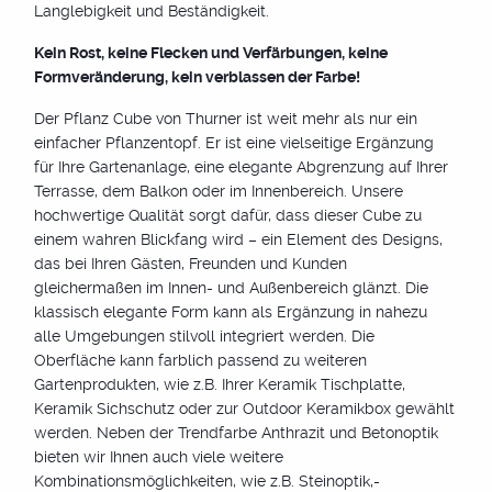
Langlebigkeit und Beständigkeit.
Kein Rost, keine Flecken und Verfärbungen, keine
Formveränderung, kein verblassen der Farbe!
Der Pflanz Cube von Thurner ist weit mehr als nur ein
einfacher Pflanzentopf. Er ist eine vielseitige Ergänzung
für Ihre Gartenanlage, eine elegante Abgrenzung auf Ihrer
Terrasse, dem Balkon oder im Innenbereich. Unsere
hochwertige Qualität sorgt dafür, dass dieser Cube zu
einem wahren Blickfang wird – ein Element des Designs,
das bei Ihren Gästen, Freunden und Kunden
gleichermaßen im Innen- und Außenbereich glänzt. Die
Pflanz Cube mit
klassisch elegante Form kann als Ergänzung in nahezu
alle Umgebungen stilvoll integriert werden. Die
Sitzfläche
Oberfläche kann farblich passend zu weiteren
Gartenprodukten, wie z.B. Ihrer Keramik Tischplatte,
Keramik Sichschutz oder zur Outdoor Keramikbox gewählt
Die pflegeleichte Oberfläche eignet sich perfekt als
werden. Neben der Trendfarbe Anthrazit und Betonoptik
Sitzbank kombiniert mit einer schönen Bepflanzung. Der
bieten wir Ihnen auch viele weitere
Pflanz Cube mit Sitzfläche wird gerne entlang von
Kombinationsmöglichkeiten, wie z.B. Steinoptik,-
Poolanlagen oder als räumliche Unterteilung im Garten