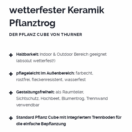
wetterfester Keramik
Pflanztrog
TÜREN
DER PFLANZ CUBE VON THURNER
XXL FLIESEN
Haltbarkeit:
Indoor & Outdoor Bereich geeignet
(absolut wetterfest!)
pflegeleicht im Außenbereich:
farbecht,
FARBEN
rostfrei, fleckenresistent, wasserfest
Gestaltungsfreiheit:
als Raumteiler,
Sichtschutz, Hochbeet, Blumentrog, Trennwand
ÜBER UNS
verwendbar
Standard Pflanz Cube mit integriertem Trennboden für
die einfache Bepflanzung
SHOP