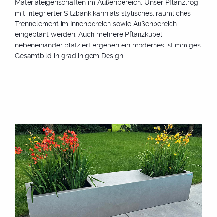
Materialeigenschaften im Außenbereich. Unser Pflanztrog
mit integrierter Sitzbank kann als stylisches, räumliches
Trennelement im Innenbereich sowie Außenbereich
Einzigartiges Design
eingeplant werden. Auch mehrere Pflanzkübel
nebeneinander platziert ergeben ein modernes, stimmiges
Egal, ob Sie einen modernen, klassischen oder rustikalen
Gesamtbild in gradlinigem Design.
Stil bevorzugen, bei Thurner finden Sie den perfekten
Pflanztopf. Unsere Pflanztröge sind für jede Art von
Pflanzen geeignet - Blumen, Sträucher, Bäume oder
Kräuter. Gestalten Sie Ihren Garten nach Ihren
Vorstellungen und genießen Sie die kreative Freiheit, die
unsere Pflanztröge bieten.