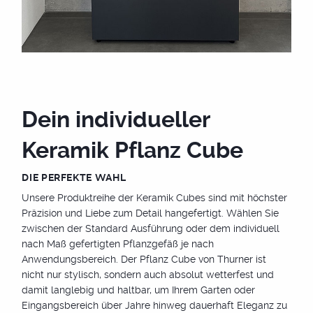
Einzigartiges Design
Egal, ob Sie einen modernen, klassischen oder rustikalen
Stil bevorzugen, bei Thurner finden Sie den perfekten
Pflanztopf. Unsere Pflanztröge sind für jede Art von
Dein individueller
Pflanzen geeignet - Blumen, Sträucher, Bäume oder
Kräuter. Gestalten Sie Ihren Garten nach Ihren
Keramik Pflanz Cube
Vorstellungen und genießen Sie die kreative Freiheit, die
unsere Pflanztröge bieten.
DIE PERFEKTE WAHL
Unsere Produktreihe der Keramik Cubes sind mit höchster
Präzision und Liebe zum Detail hangefertigt. Wählen Sie
zwischen der Standard Ausführung oder dem individuell
nach Maß gefertigten Pflanzgefäß je nach
Anwendungsbereich. Der Pflanz Cube von Thurner ist
nicht nur stylisch, sondern auch absolut wetterfest und
damit langlebig und haltbar, um Ihrem Garten oder
Eingangsbereich über Jahre hinweg dauerhaft Eleganz zu