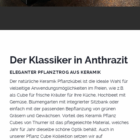
Einzigartiges Design
Egal, ob Sie einen modernen, klassischen oder rustikalen
Stil bevorzugen, bei Thurner finden Sie den perfekten
Pflanztopf. Unsere Pflanztröge sind für jede Art von
Pflanzen geeignet - Blumen, Sträucher, Bäume oder
Der Klassiker in Anthrazit
Kräuter. Gestalten Sie Ihren Garten nach Ihren
Vorstellungen und genießen Sie die kreative Freiheit, die
ELEGANTER PFLANZTROG AUS KERAMIK
unsere Pflanztröge bieten.
Der natürliche Keramik Pflanzkübel ist die ideale Wahl für
vielseitige Anwendungsmöglichkeiten im Freien, wie z.B.
als Cube für frische Kräuter für Ihre Küche, Hochbeet mit
Gemüse, Blumengarten mit integrierter Sitzbank oder
einfach mit der passenden Bepflanzung von grünen
Gräsern und Gewächsen. Vorteil des Keramik Pflanz
Cubes von Thurner ist das pflegeleichte Material, welches
Jahr für Jahr dieselbe schöne Optik behält. Auch in
unserer Pflanz Cube Kollektion setzen wir auf