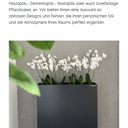
Holzoptik,- Zementoptik,- Rostoptik oder auch zweifarbige
eingeplant und vollendet das architektonische
Pflanzkübel, an. Wir bieten Ihnen eine Auswahl an
Gesamtbild. Einsatz: als Trennelement auf der Terrasse,
zeitlosen Designs und Farben, die Ihren persönlichen Stil
dem Pool, Balkon oder im Garten bzw. Vorgarten als
und die Atmosphäre Ihres Raums perfekt ergänzen.
Gestaltungselement.