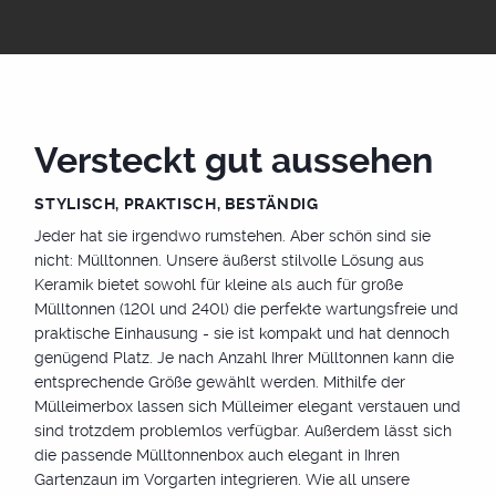
Gestaltungsfreiheit
individuell nach Wunsch
Unsere Keramik Universalbox ist passend zum
Sichtschutz oder auch in verschiedenen
Versteckt gut aussehen
Farbkombinationen erhältlich. Oxido Darknight, Eiche
Natur, Zement,- Betonoptik und viele weitere Farben
STYLISCH, PRAKTISCH, BESTÄNDIG
stehen zur Auswahl.
Jeder hat sie irgendwo rumstehen. Aber schön sind sie
nicht: Mülltonnen. Unsere äußerst stilvolle Lösung aus
Keramik bietet sowohl für kleine als auch für große
Mülltonnen (120l und 240l) die perfekte wartungsfreie und
praktische Einhausung - sie ist kompakt und hat dennoch
genügend Platz. Je nach Anzahl Ihrer Mülltonnen kann die
entsprechende Größe gewählt werden. Mithilfe der
Mülleimerbox lassen sich Mülleimer elegant verstauen und
sind trotzdem problemlos verfügbar. Außerdem lässt sich
die passende Mülltonnenbox auch elegant in Ihren
Gartenzaun im Vorgarten integrieren. Wie all unsere