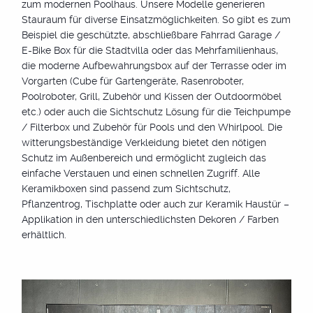
zum modernen Poolhaus. Unsere Modelle generieren
Stauraum für diverse Einsatzmöglichkeiten. So gibt es zum
Beispiel die geschützte, abschließbare Fahrrad Garage /
E-Bike Box für die Stadtvilla oder das Mehrfamilienhaus,
Gestaltungsfreiheit
die moderne Aufbewahrungsbox auf der Terrasse oder im
Vorgarten (Cube für Gartengeräte, Rasenroboter,
individuell nach Wunsch
Poolroboter, Grill, Zubehör und Kissen der Outdoormöbel
etc.) oder auch die Sichtschutz Lösung für die Teichpumpe
Unsere Keramik Universalbox ist passend zum
/ Filterbox und Zubehör für Pools und den Whirlpool. Die
Sichtschutz oder auch in verschiedenen
witterungsbeständige Verkleidung bietet den nötigen
Farbkombinationen erhältlich. Oxido Darknight, Eiche
Schutz im Außenbereich und ermöglicht zugleich das
Natur, Zement,- Betonoptik und viele weitere Farben
einfache Verstauen und einen schnellen Zugriff. Alle
stehen zur Auswahl.
Keramikboxen sind passend zum Sichtschutz,
Pflanzentrog, Tischplatte oder auch zur Keramik Haustür –
Applikation in den unterschiedlichsten Dekoren / Farben
erhältlich.