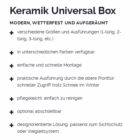
Keramik Universal Box
TÜREN
MODERN, WETTERFEST UND AUFGERÄUMT
verschiedene Größen und Ausführungen (1-türig, 2-
türig, 3-türig, etc.)
XXL FLIESEN
in unterschiedlichen Farben verfügbar
einfache und schnelle Montage
praktische Ausführung durch die obere Fronttür:
FARBEN
schneller Zugriff trotz Schnee im Winter
pflegeleicht: einfach zu reinigen
ÜBER UNS
optional abschließbar
Gestaltungsfreiheit
designorientierte Lösung: passend zum Sichtschutz
oder Wegleitsystem
individuell nach Wunsch
SHOP