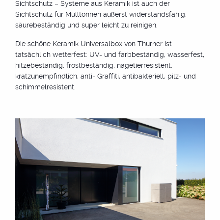
Sichtschutz – Systeme aus Keramik ist auch der
Sichtschutz für Mülltonnen äußerst widerstandsfähig,
säurebeständig und super leicht zu reinigen.
Die schöne Keramik Universalbox von Thurner ist
tatsächlich wetterfest: UV- und farbbeständig, wasserfest,
hitzebeständig, frostbeständig, nagetierresistent,
kratzunempfindlich, anti- Graffiti, antibakteriell, pilz- und
schimmelresistent.
unterschiedliche Größen
und Ausführungen
die Thurner Mülltonnenbox ist in verschiedenen Größen (1,-
2,- 3,- 4-türig etc.) verfügbar - mit höhenverstellbaren
Füßen und optional abschließbar.